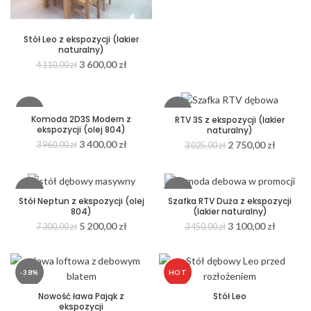
Stół Leo z ekspozycji (lakier
naturalny)
3 600,00
zł
4 110,00
zł
-14%
-9%
Komoda 2D3S Modern z
RTV 3S z ekspozycji (lakier
ekspozycji (olej 804)
naturalny)
3 400,00
zł
2 750,00
zł
3 960,00
zł
3 025,00
zł
-29%
-10%
Stół Neptun z ekspozycji (olej
Szafka RTV Duża z ekspozycji
804)
(lakier naturalny)
5 200,00
zł
3 100,00
zł
7 300,00
zł
3 450,00
zł
-38%
HOT
Nowość ława Pająk z
Stół Leo
ekspozycji