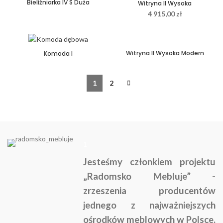
Bieliźniarka IV S Duża
Witryna II Wysoka
4 915,00
zł
Witryna II Wysoka Modern
Komoda I
1
2
1
Jesteśmy członkiem projektu
„Radomsko Mebluje” -
zrzeszenia producentów
jednego z najważniejszych
ośrodków meblowych w Polsce.