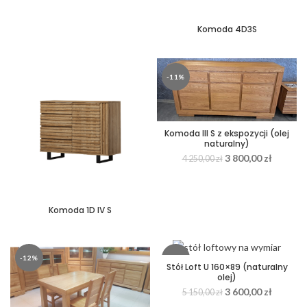
Komoda 4D3S
-11%
Komoda III S z ekspozycji (olej
naturalny)
3 800,00
zł
4 250,00
zł
Komoda 1D IV S
-12%
-30%
Stół Loft U 160×89 (naturalny
olej)
3 600,00
zł
5 150,00
zł