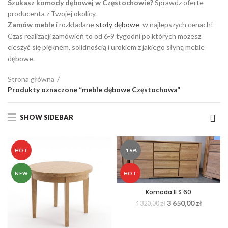
Szukasz komody dębowej w Częstochowie?
Sprawdz oferte
producenta z Twojej okolicy.
Zamów meble
i rozkładane
stoły dębowe
w najlepszych cenach!
Czas realizacji zamówień to od 6-9 tygodni po których możesz
cieszyć się pięknem, solidnością i urokiem z jakiego słyną meble
dębowe.
Strona główna
Produkty oznaczone “meble dębowe Częstochowa”
SHOW SIDEBAR
HOT
-16%
NEW
HOT
Komoda II S 60
3 650,00
zł
4 320,00
zł