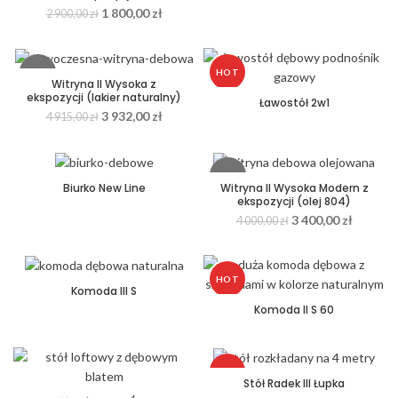
1 800,00
zł
2 900,00
zł
-20%
HOT
Witryna II Wysoka z
ekspozycji (lakier naturalny)
Ławostół 2w1
3 932,00
zł
4 915,00
zł
-15%
Biurko New Line
Witryna II Wysoka Modern z
ekspozycji (olej 804)
3 400,00
zł
4 000,00
zł
HOT
Komoda III S
Komoda II S 60
HOT
Stół Radek III Łupka