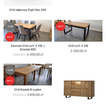
Stół dębowy Dąb Flex 290
-13%
HOT
HOT
Zestaw Stół Loft X 2W +
Stół Loft X 2W
krzesła KEN
3 300,00
zł
6 300,00
zł
7 200,00
zł
-16%
HOT
Stół Radek III Łupka
3 800,00
zł
4 500,00
zł