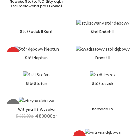
Nowość Stół Loft X (lity dąb i
stal malowana proszkowo)
Stół Radek II Kant
Stół Radek III
HOT
Stół Neptun
Ernest II
Stół Stefan
Stół Leszek
-15%
Komoda I S
Witryna II S Wysoka
4 800,00
zł
5 630,00
zł
HOT