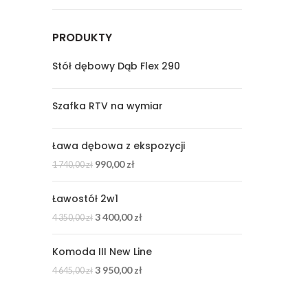
PRODUKTY
Stół dębowy Dąb Flex 290
Szafka RTV na wymiar
Ława dębowa z ekspozycji
990,00
zł
1 740,00
zł
Ławostół 2w1
3 400,00
zł
4 350,00
zł
Komoda III New Line
3 950,00
zł
4 645,00
zł