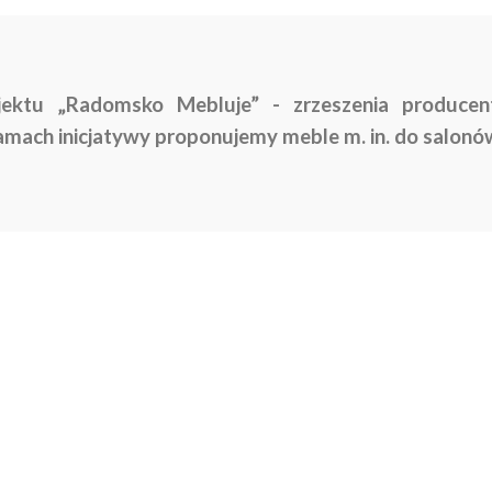
jektu „Radomsko Mebluje” - zrzeszenia producen
mach inicjatywy proponujemy meble m. in. do salonó