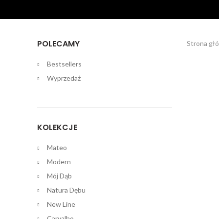
POLECAMY
Strona gł
Bestsellers
Wyprzedaż
KOLEKCJE
Mateo
Modern
Mój Dąb
Natura Dębu
New Line
Carvalho