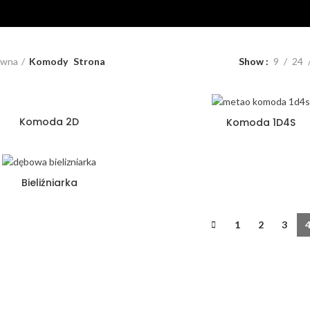
ówna
Komody
Strona
Show
9
24
Komoda 2D
Komoda 1D4S
Bieliźniarka
1
2
3