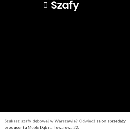
Szafy
Szukasz szafy dębowej w Warszawie?
Odwiedź
salon sprzedaży
producenta
Meble Dąb na Towarowa 22
.