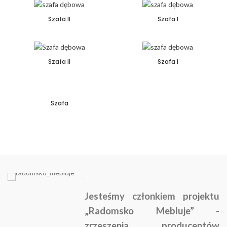
Szafa II
Szafa I
Szafa II
Szafa I
Szafa
1
Jesteśmy członkiem projektu
„Radomsko Mebluje” -
zrzeszenia producentów