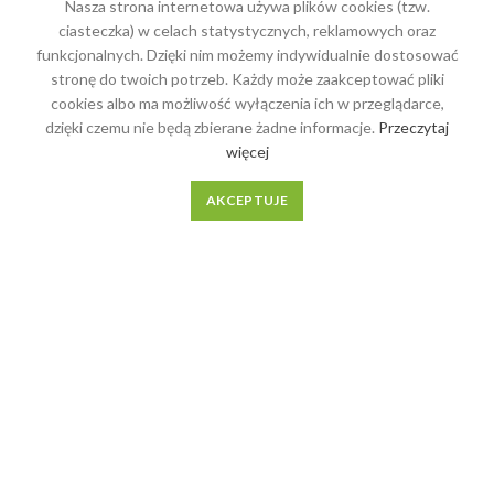
Nasza strona internetowa używa plików cookies (tzw.
ciasteczka) w celach statystycznych, reklamowych oraz
funkcjonalnych. Dzięki nim możemy indywidualnie dostosować
OSTATNIE WPISY
stronę do twoich potrzeb. Każdy może zaakceptować pliki
cookies albo ma możliwość wyłączenia ich w przeglądarce,
4 najlepsze sposoby
dzięki czemu nie będą zbierane żadne informacje.
Przeczytaj
rozkładania stołów
więcej
AKCEPTUJE
Wszystko co musisz wiedzieć
o meblach lakierowanych i
olejowanych
MENU
Meble na wymiar
O Nas