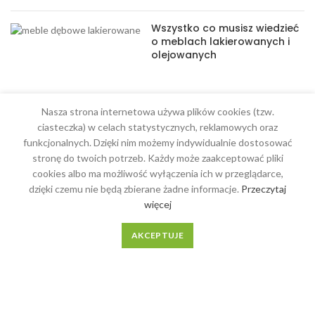
Wszystko co musisz wiedzieć
o meblach lakierowanych i
olejowanych
Nasza strona internetowa używa plików cookies (tzw.
ciasteczka) w celach statystycznych, reklamowych oraz
MENU
funkcjonalnych. Dzięki nim możemy indywidualnie dostosować
stronę do twoich potrzeb. Każdy może zaakceptować pliki
Meble na wymiar
cookies albo ma możliwość wyłączenia ich w przeglądarce,
dzięki czemu nie będą zbierane żadne informacje.
Przeczytaj
O Nas
więcej
Regulamin
AKCEPTUJE
Kontakt
MEBLE DĄB
2018-2023 REALIZACJA
WEBMAST DIGITAL