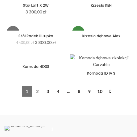
HOT
NEW
Stół Loft X 2W
Krzesło KEN
3 300,00
zł
-16%
NEW
Stół Radek III Łupka
Krzesło dębowe Alex
3 800,00
zł
4 500,00
zł
HOT
Komoda 4D3S
Komoda 1D IV S
1
2
3
4
…
8
9
10
1