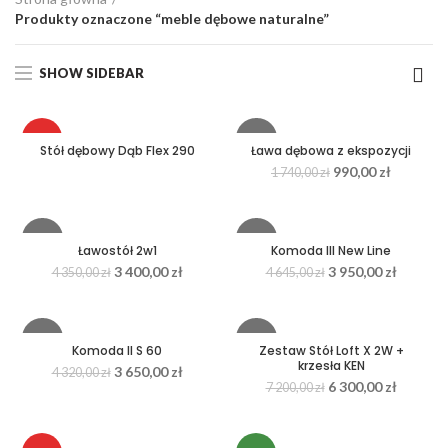
Produkty oznaczone “meble dębowe naturalne”
SHOW SIDEBAR
HOT
-43%
Stół dębowy Dąb Flex 290
Ława dębowa z ekspozycji
990,00
zł
1 740,00
zł
NEW
-22%
-15%
Ławostół 2w1
Komoda III New Line
3 400,00
zł
3 950,00
zł
4 350,00
zł
4 645,00
zł
-16%
-13%
Komoda II S 60
Zestaw Stół Loft X 2W +
krzesła KEN
3 650,00
zł
4 320,00
zł
HOT
HOT
6 300,00
zł
7 200,00
zł