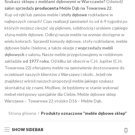
Szukasz sklepu z meblami dębowymi w Warszawie?
Odwiedź
salon sprzedaży
producenta
Meble Dąb na Towarowa 22
.
Kup od ręki lub zamów meble i
stoły dębowe
rozkładane w
najlepszych cenach! Czas realizacji zamówień to od 6-9 tygodni po
których możesz cieszyć się pięknem, solidnością i urokiem z jakiego
słyną meble dębowe. Odkryj nasze meble na wymiar dostępne w
wielu kolorach. Sprawdź komody dębowe, stoły rozkładane, meble
dębowe białe i bielone, a także okazje z
wyprzedaży mebli
dębowych
z salonu. Nasze meble przygotowujemy w rodzinnym
zakładzie
od 1977 roku
. Od kilku lat obecni w C.H. Jupiter (C.H.
Towarowa 22) oferujemy meble na zamówienie dostosowane do
oczekiwań naszych klientów z Warszawy i okolic. Jeżeli nie
znajdziesz wśród naszych propozycji meble jakiego szukasz
skontaktuj się z nami. Możliwe, że będziemy w stanie wykonać
mebel nietypowy specjalnie dla Ciebie. Meble dębowe sklep
Warszawa – Towarowa 22 stoisko D16 – Meble Dąb.
Strona główna
Produkty oznaczone “meble dębowe sklep”
SHOW SIDEBAR