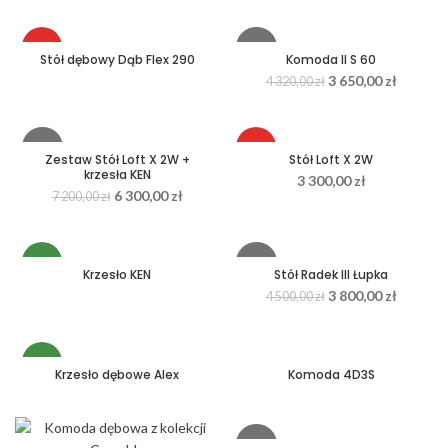
HOT
-16%
Stół dębowy Dąb Flex 290
Komoda II S 60
3 650,00
zł
4 320,00
zł
NEW
HOT
-13%
HOT
Zestaw Stół Loft X 2W +
Stół Loft X 2W
krzesła KEN
3 300,00
zł
HOT
6 300,00
zł
7 200,00
zł
NEW
-16%
Krzesło KEN
Stół Radek III Łupka
3 800,00
zł
4 500,00
zł
HOT
NEW
Krzesło dębowe Alex
Komoda 4D3S
-11%