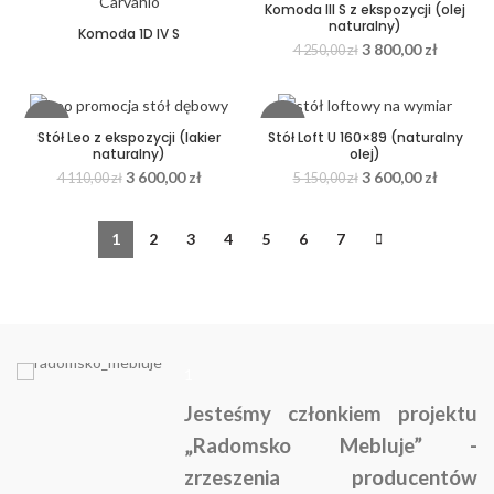
Komoda III S z ekspozycji (olej
naturalny)
Komoda 1D IV S
3 800,00
zł
4 250,00
zł
-12%
-30%
Stół Leo z ekspozycji (lakier
Stół Loft U 160×89 (naturalny
naturalny)
olej)
3 600,00
zł
3 600,00
zł
4 110,00
zł
5 150,00
zł
1
2
3
4
5
6
7
1
Jesteśmy członkiem projektu
„Radomsko Mebluje” -
zrzeszenia producentów