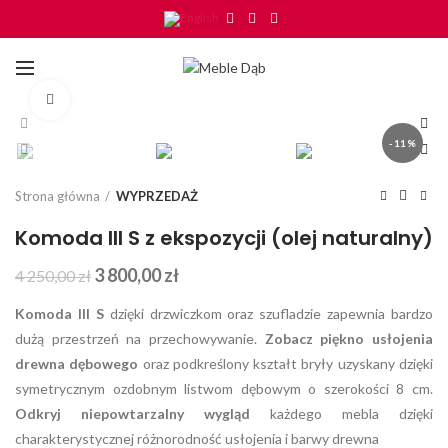
Click to enlarge
-11%
Strona główna
WYPRZEDAŻ
Komoda III S z ekspozycji (olej naturalny)
3 800,00
zł
4 250,00
zł
Komoda III S
dzięki drzwiczkom oraz szufladzie zapewnia bardzo
dużą przestrzeń na przechowywanie.
Zobacz piękno usłojenia
drewna dębowego
oraz podkreślony kształt bryły uzyskany dzięki
symetrycznym ozdobnym listwom dębowym o szerokości 8 cm.
Odkryj niepowtarzalny wygląd
każdego mebla dzięki
charakterystycznej różnorodność usłojenia i barwy drewna