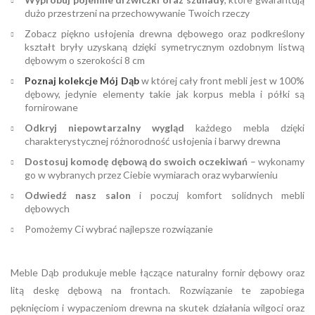
dużo przestrzeni na przechowywanie Twoich rzeczy
Zobacz piękno usłojenia drewna dębowego oraz podkreślony
kształt bryły uzyskaną dzięki symetrycznym ozdobnym listwą
dębowym o szerokości 8 cm
Poznaj kolekcje Mój Dąb
w której cały front mebli jest w 100%
dębowy, jedynie elementy takie jak korpus mebla i półki są
fornirowane
Odkryj niepowtarzalny wygląd
każdego mebla dzięki
charakterystycznej różnorodność usłojenia i barwy drewna
Dostosuj komodę dębową do swoich oczekiwań
– wykonamy
go w wybranych przez Ciebie wymiarach oraz wybarwieniu
Odwiedź nasz salon
i poczuj komfort solidnych mebli
dębowych
Pomożemy Ci wybrać najlepsze rozwiązanie
Meble Dąb produkuje meble łączące naturalny fornir dębowy oraz
litą deskę dębową na frontach. Rozwiązanie te zapobiega
pęknięciom i wypaczeniom drewna na skutek działania wilgoci oraz