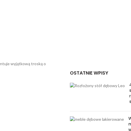
entuje wyjątkową troską o
OSTATNIE WPISY
W
m
w