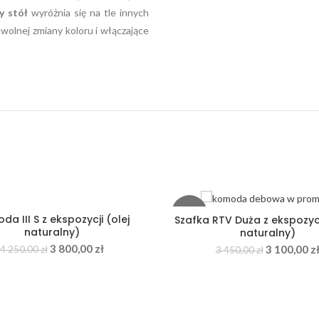
y stół
wyróżnia się na tle innych
wolnej zmiany koloru i włączające
-10%
a III S z ekspozycji (olej
Szafka RTV Duża z ekspozycj
naturalny)
naturalny)
3 800,00
zł
3 100,00
z
4 250,00
zł
3 450,00
zł