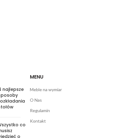
MENU
4 najlepsze
Meble na wymiar
sposoby
O Nas
rozkładania
stołów
Regulamin
Kontakt
szystko co
usisz
iedzieć o