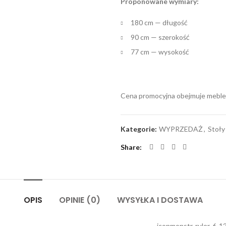
Proponowane wymiary:
180 cm — długość
90 cm — szerokość
77 cm — wysokość
Cena promocyjna obejmuje meble
Kategorie:
WYPRZEDAŻ
,
Stoły
Share
OPIS
OPINIE (0)
WYSYŁKA I DOSTAWA