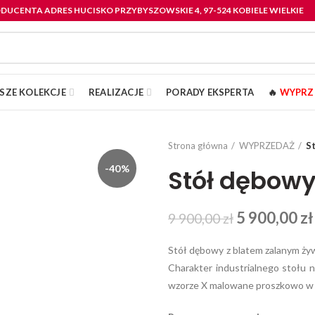
RODUCENTA ADRES HUCISKO PRZYBYSZOWSKIE 4, 97-524 KOBIELE WIELKIE
SZE KOLEKCJE
REALIZACJE
PORADY EKSPERTA
🔥
WYPRZ
Strona główna
WYPRZEDAŻ
S
-40%
Stół dębowy
5 900,00
zł
9 900,00
zł
Stół dębowy z blatem zalanym żyw
Charakter industrialnego stołu
wzorze X malowane proszkowo w 