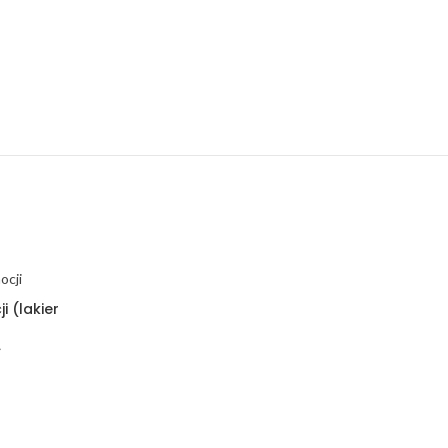
i (lakier
ł