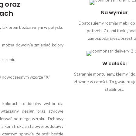
ą oraz
rach
Na wymiar
Dostosujemy rozmiar mebli do
ny lakierem bezbarwnym w połysku
potrzeb. Z nami funkcjona
zagospodarujesz przestr
u, można dowolnie zmieniać kolory
szczeniu
W całości
Starannie montujemy, kleimy i d
 w nowoczesnym wzorze “X”
złożone w całości. To gwarantuje
stabilność
kolorach to idealny wybór dla
wtarzalny design oraz stylowe
 oderwać od niego wzroku. Dębowy
dna konstrukcja stalowej podstawy
 czarnym sprawią, że stół będzie