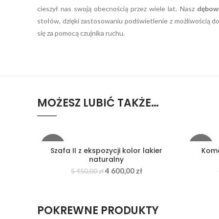
cieszył nas swoją obecnością przez wiele lat. Nasz
dębow
stołów, dzięki zastosowaniu podświetlenie z możliwością do
się za pomocą czujnika ruchu.
MOŻESZ LUBIĆ TAKŻE…
-16%
-11%
Szafa II z ekspozycji kolor lakier
Komod
naturalny
4 600,00
zł
5 450,00
zł
POKREWNE PRODUKTY