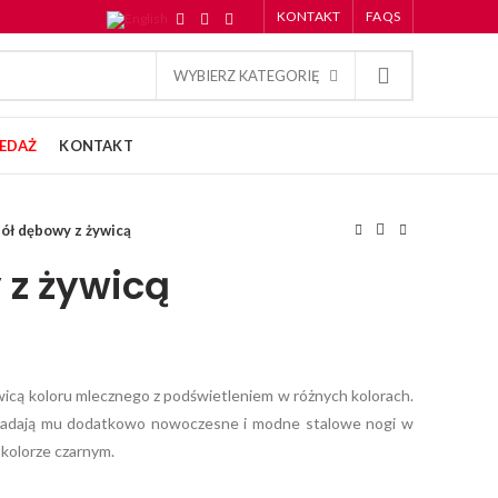
KONTAKT
FAQS
WYBIERZ KATEGORIĘ
EDAŻ
KONTAKT
tół dębowy z żywicą
 z żywicą
icą koloru mlecznego z podświetleniem w różnych kolorach.
 nadają mu dodatkowo nowoczesne i modne stalowe nogi w
kolorze czarnym.