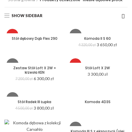
SHOW SIDEBAR
HOT
-16%
Stół dębowy Dąb Flex 290
Komoda II S 60
3 650,00
zł
4 320,00
zł
NEW
HOT
-13%
HOT
Zestaw Stół Loft X 2W +
Stół Loft X 2W
krzesła KEN
3 300,00
zł
HOT
6 300,00
zł
7 200,00
zł
-16%
Stół Radek III Łupka
Komoda 4D3S
3 800,00
zł
4 500,00
zł
HOT
-11%
Komoda III S z ekspozycji (olej