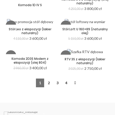
naturalny)
Komoda 1D IV S
3 800,00
zł
4 250,00
zł
-12%
-30%
Stół Leo z ekspozycji (lakier
Stół Loft U 160×89 (naturalny
naturalny)
olej)
3 600,00
zł
3 600,00
zł
4 110,00
zł
5 150,00
zł
-14%
-9%
Komoda 2D3S Modern z
RTV 3S z ekspozycji (lakier
ekspozycji (olej 804)
naturalny)
3 400,00
zł
2 750,00
zł
3 960,00
zł
3 025,00
zł
1
2
3
4
1