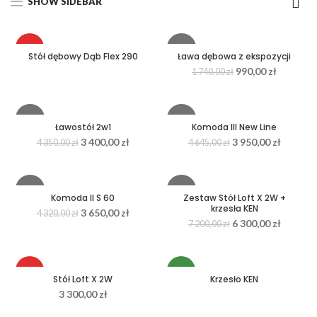
SHOW SIDEBAR
HOT
-43%
Stół dębowy Dąb Flex 290
Ława dębowa z ekspozycji
990,00
zł
1 740,00
zł
NEW
-22%
-15%
Ławostół 2w1
Komoda III New Line
3 400,00
zł
3 950,00
zł
4 350,00
zł
4 645,00
zł
-16%
-13%
Komoda II S 60
Zestaw Stół Loft X 2W +
krzesła KEN
3 650,00
zł
4 320,00
zł
HOT
HOT
6 300,00
zł
7 200,00
zł
HOT
NEW
Stół Loft X 2W
Krzesło KEN
3 300,00
zł