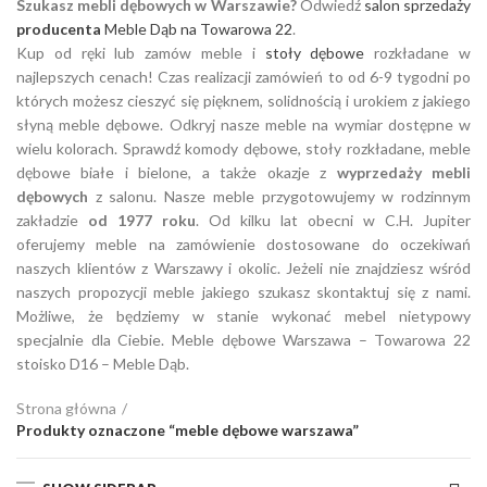
Szukasz mebli dębowych w Warszawie?
Odwiedź
salon sprzedaży
producenta
Meble Dąb na Towarowa 22
.
Kup od ręki lub zamów meble i
stoły dębowe
rozkładane w
najlepszych cenach! Czas realizacji zamówień to od 6-9 tygodni po
których możesz cieszyć się pięknem, solidnością i urokiem z jakiego
słyną meble dębowe. Odkryj nasze meble na wymiar dostępne w
wielu kolorach. Sprawdź komody dębowe, stoły rozkładane, meble
dębowe białe i bielone, a także okazje z
wyprzedaży mebli
dębowych
z salonu. Nasze meble przygotowujemy w rodzinnym
zakładzie
od 1977 roku
. Od kilku lat obecni w C.H. Jupiter
oferujemy meble na zamówienie dostosowane do oczekiwań
naszych klientów z Warszawy i okolic. Jeżeli nie znajdziesz wśród
naszych propozycji meble jakiego szukasz skontaktuj się z nami.
Możliwe, że będziemy w stanie wykonać mebel nietypowy
specjalnie dla Ciebie. Meble dębowe Warszawa – Towarowa 22
stoisko D16 – Meble Dąb.
Strona główna
Produkty oznaczone “meble dębowe warszawa”