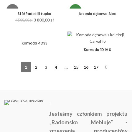
-16%
NEW
Stół Radek III Łupka
Krzesło dębowe Alex
3 800,00
zł
4 500,00
zł
HOT
Komoda 4D3S
Komoda 1D IV S
1
2
3
4
…
15
16
17
1
Jesteśmy członkiem projektu
„Radomsko Mebluje” -
zrzeszenia producentów