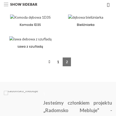
SHOW SIDEBAR
Komoda 1D3S
Bieliźniarka
Ława z szufladą
1
2
1
Jesteśmy członkiem projektu
„Radomsko Mebluje” -