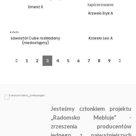
Ernest II
Krzesło Eryk A
SOLD
OUT
Ławostół Cube rozkładany
Krzesło Leo A
(niedostępny)
1
2
3
4
5
6
7
8
9
1
Jesteśmy członkiem projektu
„Radomsko Mebluje” -
zrzeszenia producentów
jednego z najważniejszych