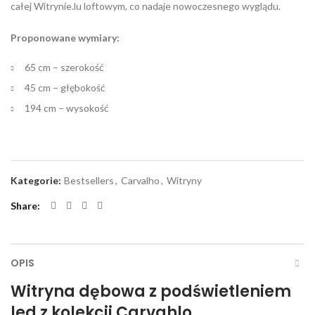
całej Witrynie.lu loftowym, co nadaje nowoczesnego wyglądu.
Proponowane wymiary:
65 cm – szerokość
45 cm – głębokość
194 cm – wysokość
Kategorie:
Bestsellers
,
Carvalho
,
Witryny
Share
OPIS
Witryna dębowa z podświetleniem
led z kolekcji Carvahlo