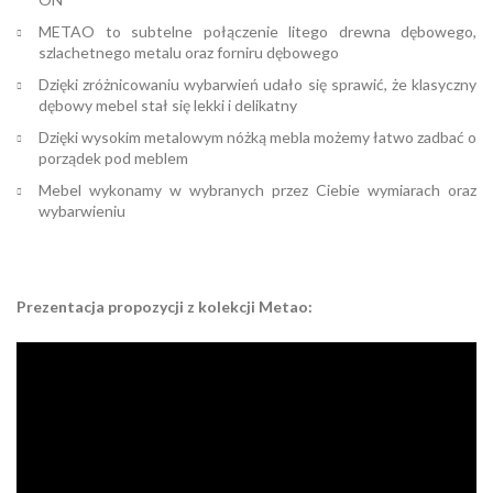
METAO to subtelne połączenie litego drewna dębowego,
szlachetnego metalu oraz forniru dębowego
Dzięki zróżnicowaniu wybarwień udało się sprawić, że klasyczny
dębowy mebel stał się lekki i delikatny
Dzięki wysokim metalowym nóżką mebla możemy łatwo zadbać o
porządek pod meblem
Mebel wykonamy w wybranych przez Ciebie wymiarach oraz
wybarwieniu
Prezentacja propozycji z kolekcji Metao: