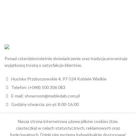
Ponad czterdziestoletnie doświadczenie oraz tradycja procentuje
wyjątkową troską o satysfakcje klientów.
Hucisko Przybyszowskie 4, 97-524 Kobiele Wielkie
Telefon: (+048) 500 306 083
E-mail: showroom@mebledab.com.pl
Godziny otwarcia: pn-pt 8:00-16:00
Nasza strona internetowa używa plików cookies (tzw.
ciasteczka) w celach statystycznych, reklamowych oraz
funkcjonalnych. Dzięki nim możemy indywidualnie dostosować