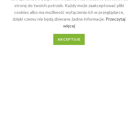
OSTATNIE WPISY
stronę do twoich potrzeb. Każdy może zaakceptować pliki
cookies albo ma możliwość wyłączenia ich w przeglądarce,
4 najlepsze sposoby
dzięki czemu nie będą zbierane żadne informacje.
Przeczytaj
rozkładania stołów
więcej
AKCEPTUJE
Wszystko co musisz wiedzieć
o meblach lakierowanych i
olejowanych
MENU
Meble na wymiar
O Nas
Regulamin
Kontakt