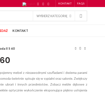
KONTAKT
FAQS
WYBIERZ KATEGORIĘ
EDAŻ
KONTAKT
da II S 60
 60
pojemny mebel z niezawodnymi szufladami i dwiema parami
omoda świetnie spisuje się w sypialni oraz salonie. Zwiększy
ie ubrań i innych przedmiotów. Zobacz meble dębowe z
 lekkie optycznie wykończenie eksponujące piękno usłojenia