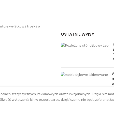
entuje wyjątkową troską o
OSTATNIE WPISY
W
m
w
l
w celach statystycznych, reklamowych oraz funkcjonalnych. Dzięki nim 
i
liwość wyłączenia ich w przeglądarce, dzięki czemu nie będą zbierane ża