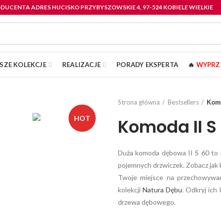
RODUCENTA ADRES HUCISKO PRZYBYSZOWSKIE 4, 97-524 KOBIELE WIELKIE
SZE KOLEKCJE
REALIZACJE
PORADY EKSPERTA
🔥
WYPRZ
Strona główna
Bestsellers
Komo
HOT
Komoda II S
Duża komoda dębowa II S 60 to 
pojemnych drzwiczek. Zobacz jak k
Twoje miejsce na przechowywan
kolekcji
Natura Dębu
. Odkryj ich
drzewa dębowego.