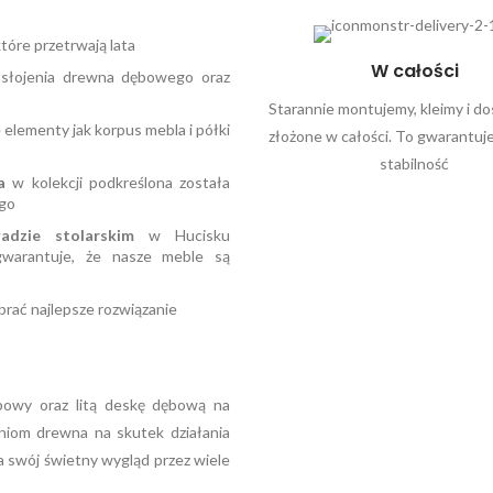
tóre przetrwają lata
W całości
słojenia drewna dębowego oraz
Starannie montujemy, kleimy i d
elementy jak korpus mebla i półki
złożone w całości. To gwarantuje
stabilność
a
w kolekcji podkreślona została
ego
adzie stolarskim
w Hucisku
 gwarantuje, że nasze meble są
rać najlepsze rozwiązanie
bowy oraz litą deskę dębową na
niom drewna na skutek działania
a swój świetny wygląd przez wiele