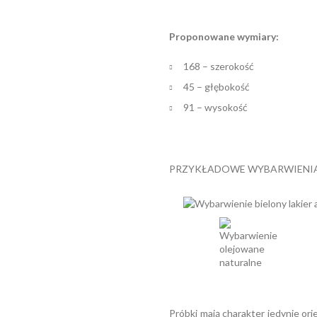
Proponowane wymiary:
168 – szerokość
45 – głębokość
91 – wysokość
PRZYKŁADOWE WYBARWIENIA
Próbki mają charakter jedynie ori