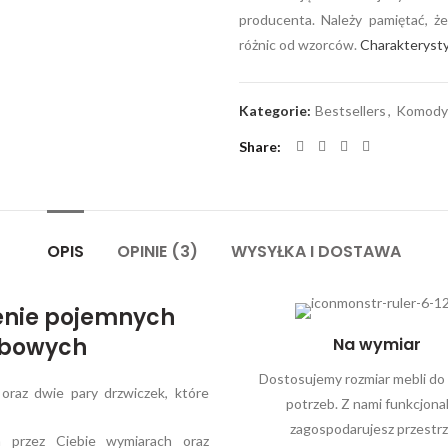
producenta. Należy pamiętać, ż
różnic od wzorców.
Charakterysty
Kategorie:
Bestsellers
,
Komody
Share
OPIS
OPINIE (3)
WYSYŁKA I DOSTAWA
enie pojemnych
dębowych
Na wymiar
Dostosujemy rozmiar mebli do
raz dwie pary drzwiczek, które
potrzeb. Z nami funkcjona
zagospodarujesz przestr
przez Ciebie wymiarach oraz