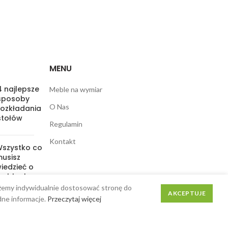
MENU
4 najlepsze
Meble na wymiar
sposoby
O Nas
rozkładania
stołów
Regulamin
Kontakt
szystko co
usisz
iedzieć o
meblach
akierowanych
możemy indywidualnie dostosować stronę do
AKCEPTUJE
 olejowanych
dne informacje.
Przeczytaj więcej