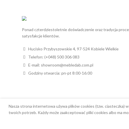
Ponad czterdziestoletnie doświadczenie oraz tradycja proc
satysfakcje klientów.
Hucisko Przybyszowskie 4, 97-524 Kobiele Wielkie
Telefon: (+048) 500 306 083
E-mail: showroom@mebledab.com.pl
Godziny otwarcia: pn-pt 8:00-16:00
Nasza strona internetowa używa plików cookies (tzw. ciasteczka) 
twoich potrzeb. Każdy może zaakceptować pliki cookies albo ma moż