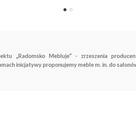
jektu „Radomsko Mebluje” - zrzeszenia producen
mach inicjatywy proponujemy meble m. in. do salonó