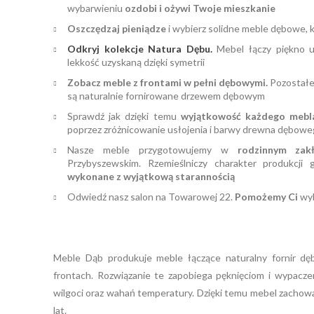
wybarwieniu
ozdobi i ożywi Twoje mieszkanie
Oszczędzaj pieniądze
i wybierz solidne meble dębowe, k
Odkryj kolekcje Natura Dębu.
Mebel łączy piękno u
lekkość uzyskaną dzięki symetrii
Zobacz meble z frontami w pełni dębowymi.
Pozostałe 
są naturalnie fornirowane drzewem dębowym
Sprawdź jak dzięki temu
wyjątkowość każdego mebl
poprzez zróżnicowanie usłojenia i barwy drewna dębow
Nasze meble przygotowujemy w
rodzinnym zakł
Przybyszewskim. Rzemieślniczy charakter produkcji
wykonane z wyjątkową starannością
Odwiedź nasz salon na Towarowej 22.
Pomożemy Ci
wyb
Meble Dąb produkuje meble łączące naturalny fornir dę
frontach. Rozwiązanie te zapobiega pęknięciom i wypacze
wilgoci oraz wahań temperatury. Dzięki temu mebel zachow
lat.