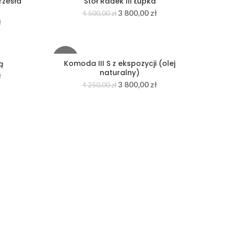
rzesła
Stół Radek III Łupka
3 800,00
zł
4 500,00
zł
ł
HOT
-11%
Komoda III S z ekspozycji (olej
ą
naturalny)
ł
3 800,00
zł
4 250,00
zł