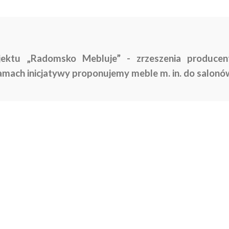
jektu „Radomsko Mebluje” - zrzeszenia producen
mach inicjatywy proponujemy meble m. in. do salonó