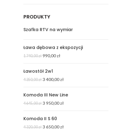
PRODUKTY
Szafka RTV na wymiar
Ława dębowa z ekspozycji
990,00
zł
1 740,00
zł
Ławostół 2w1
3 400,00
zł
4 350,00
zł
Komoda III New Line
3 950,00
zł
4 645,00
zł
Komoda II S 60
3 650,00
zł
4 320,00
zł