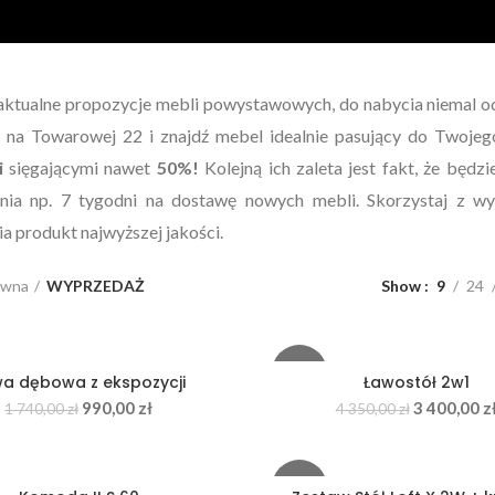
aktualne propozycje mebli powystawowych, do nabycia niemal od
e na Towarowej 22 i znajdź mebel idealnie pasujący do Twoje
i
sięgającymi nawet
50%!
Kolejną ich zaleta jest fakt, że będz
nia np. 7 tygodni na dostawę nowych mebli. Skorzystaj z 
a produkt najwyższej jakości.
ówna
WYPRZEDAŻ
Show
9
24
-22%
a dębowa z ekspozycji
Ławostół 2w1
990,00
zł
3 400,00
z
1 740,00
zł
4 350,00
zł
-13%