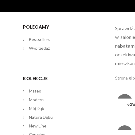
POLECAMY
Sprawdź 
w saloni
Bestsellers
rabatam
Wyprzedaż
oczekiwa
mieszkani
KOLEKCJE
Strona gł
Mateo
Modern
-43%
Ław
Mój Dąb
Natura Dębu
New Line
-16%
Carvalho