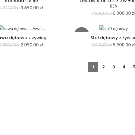
Komoda II S 60
Zestaw Stół Loft X 2W + k
KEN
3 650,00
zł
4 320,00
zł
6 300,00
z
7 200,00
zł
HOT
-40%
awa dębowa z żywicą
Stół dębowy z żywic
2 050,00
zł
5 900,00
z
3 500,00
zł
9 900,00
zł
1
2
3
4