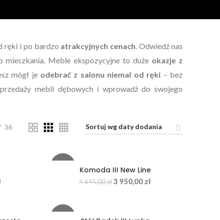
 ręki i po bardzo
atrakcyjnych cenach
. Odwiedź nas
go mieszkania. Meble ekspozycyjne to duże
okazje z
iesz mógł je
odebrać z salonu niemal od ręki
– bez
wyprzedaży mebli dębowych i wprowadź do swojego
36
-15%
Komoda III New Line
ł
3 950,00
zł
4 645,00
zł
-16%