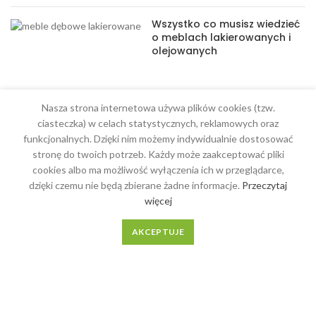
Wszystko co musisz wiedzieć
o meblach lakierowanych i
olejowanych
Nasza strona internetowa używa plików cookies (tzw.
ciasteczka) w celach statystycznych, reklamowych oraz
MENU
funkcjonalnych. Dzięki nim możemy indywidualnie dostosować
stronę do twoich potrzeb. Każdy może zaakceptować pliki
Meble na wymiar
cookies albo ma możliwość wyłączenia ich w przeglądarce,
dzięki czemu nie będą zbierane żadne informacje.
Przeczytaj
O Nas
więcej
Regulamin
AKCEPTUJE
Kontakt
MEBLE DĄB
2018-2023 REALIZACJA
WEBMAST DIGITAL