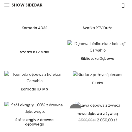
SHOW SIDEBAR
Komoda 4D3S
Szafka RTV Duża
Szafka RTV Mała
Biblioteka Dębowa
Biurko
Komoda 1D IV S
-41%
Ława dębowa z żywicą
Stół okrągły z drewna
2 050,00
zł
3 500,00
zł
dębowego