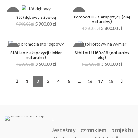
-40%
-11%
Komoda III S z ekspozycji (olej
Stół dębowy z żywicą
naturalny)
5 900,00
zł
9 900,00
zł
3 800,00
zł
4 250,00
zł
-12%
-30%
Stół Leo z ekspozycji (lakier
Stół Loft U 160×89 (naturalny
naturalny)
olej)
3 600,00
zł
3 600,00
zł
4 110,00
zł
5 150,00
zł
1
2
3
4
5
…
16
17
18
1
Jesteśmy członkiem projektu