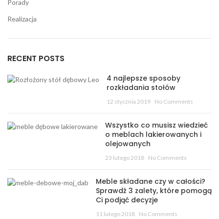
Porady
Realizacja
RECENT POSTS
4 najlepsze sposoby
rozkładania stołów
12 stycznia 2019
No Comments
Wszystko co musisz wiedzieć
o meblach lakierowanych i
olejowanych
23 lutego 2018
No Comments
Meble składane czy w całości?
Sprawdź 3 zalety, które pomogą
Ci podjąć decyzje
11 lutego 2018
No Comments