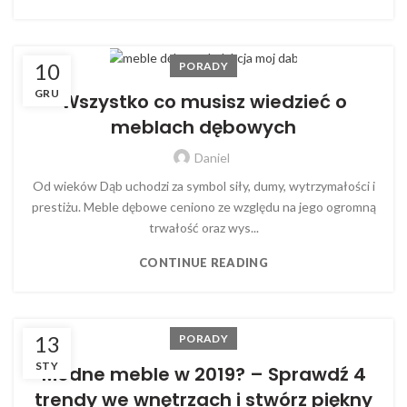
10
PORADY
GRU
Wszystko co musisz wiedzieć o
meblach dębowych
Daniel
Od wieków Dąb uchodzi za symbol siły, dumy, wytrzymałości i
prestiżu. Meble dębowe ceniono ze względu na jego ogromną
trwałość oraz wys...
CONTINUE READING
13
PORADY
STY
Modne meble w 2019? – Sprawdź 4
trendy we wnętrzach i stwórz piękny