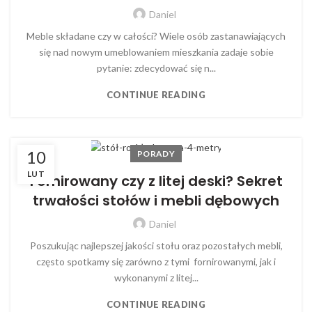
Daniel
Meble składane czy w całości? Wiele osób zastanawiających
się nad nowym umeblowaniem mieszkania zadaje sobie
pytanie: zdecydować się n...
CONTINUE READING
10
PORADY
LUT
Fornirowany czy z litej deski? Sekret
trwałości stołów i mebli dębowych
Daniel
Poszukując najlepszej jakości stołu oraz pozostałych mebli,
często spotkamy się zarówno z tymi fornirowanymi, jak i
wykonanymi z litej...
CONTINUE READING