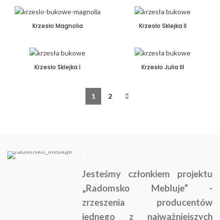
Krzesło Magnolia
Krzesło Sklejka II
Krzesło Sklejka I
Krzesło Julia III
1
2
1
Jesteśmy członkiem projektu
„Radomsko Mebluje” -
zrzeszenia producentów
jednego z najważniejszych