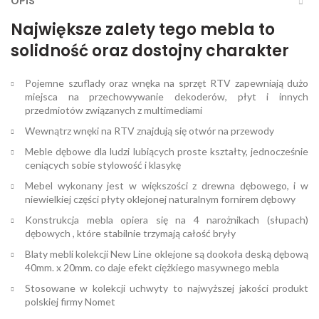
OPIS
Największe zalety tego mebla to
solidność oraz dostojny charakter
Pojemne szuflady oraz wnęka na sprzęt RTV zapewniają dużo
miejsca na przechowywanie dekoderów, płyt i innych
przedmiotów związanych z multimediami
Wewnątrz wnęki na RTV znajdują się otwór na przewody
Meble dębowe dla ludzi lubiących proste kształty, jednocześnie
ceniących sobie stylowość i klasykę
Mebel wykonany jest w większości z drewna dębowego, i w
niewielkiej części płyty oklejonej naturalnym fornirem dębowy
Konstrukcja mebla opiera się na 4 narożnikach (słupach)
dębowych , które stabilnie trzymają całość bryły
Blaty mebli kolekcji New Line oklejone są dookoła deską dębową
40mm. x 20mm. co daje efekt ciężkiego masywnego mebla
Stosowane w kolekcji uchwyty to najwyższej jakości produkt
polskiej firmy Nomet